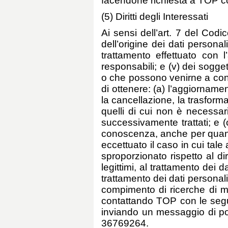
facendone richiesta a TOP co
(5) Diritti degli Interessati
Ai sensi dell’art. 7 del Codic
dell’origine dei dati personali
trattamento effettuato con l’a
responsabili; e (v) dei sogget
o che possono venirne a conosc
di ottenere: (a) l’aggiornamen
la cancellazione, la trasforma
quelli di cui non è necessari
successivamente trattati; e (c
conoscenza, anche per quanto r
eccettuato il caso in cui ta
sproporzionato rispetto al diri
legittimi, al trattamento dei 
trattamento dei dati personali 
compimento di ricerche di me
contattando TOP con le segue
inviando un messaggio di pos
36769264.