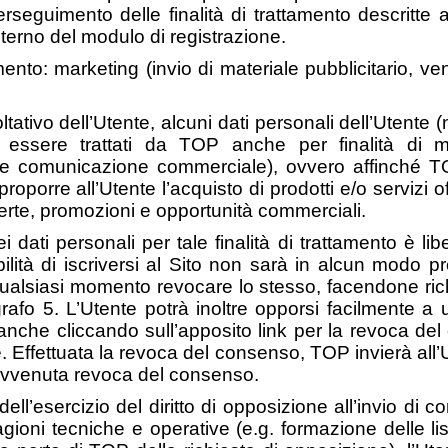
rseguimento delle finalità di trattamento descritte
interno del modulo di registrazione.
ttamento: marketing (invio di materiale pubblicitario, 
ltativo dell’Utente, alcuni dati personali dell’Utente
o essere trattati da TOP anche per finalità di ma
tta e comunicazione commerciale), ovvero affinché T
proporre all’Utente l’acquisto di prodotti e/o servizi 
erte, promozioni e opportunità commerciali.
 dati personali per tale finalità di trattamento è lib
ità di iscriversi al Sito non sarà in alcun modo p
qualsiasi momento revocare lo stesso, facendone ri
afo 5. L’Utente potrà inoltre opporsi facilmente a ul
 anche cliccando sull’apposito link per la revoca de
 Effettuata la revoca del consenso, TOP invierà all
’avvenuta revoca del consenso.
ll’esercizio del diritto di opposizione all’invio di 
agioni tecniche e operative (e.g. formazione delle li