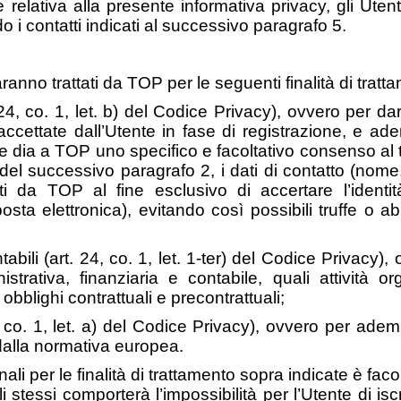
e relativa alla presente informativa privacy, gli Ute
 i contatti indicati al successivo paragrafo 5.
aranno trattati da TOP per le seguenti finalità di tratt
. 24, co. 1, let. b) del Codice Privacy), ovvero per 
accettate dall’Utente in fase di registrazione, e ade
te dia a TOP uno specifico e facoltativo consenso al t
i del successivo paragrafo 2, i dati di contatto (nom
ati da TOP al fine esclusivo di accertare l’identi
posta elettronica), evitando così possibili truffe o a
tabili (art. 24, co. 1, let. 1-ter) del Codice Privacy),
strativa, finanziaria e contabile, quali attività org
obblighi contrattuali e precontrattuali;
, co. 1, let. a) del Codice Privacy), ovvero per adem
dalla normativa europea.
nali per le finalità di trattamento sopra indicate è fa
stessi comporterà l’impossibilità per l’Utente di iscri