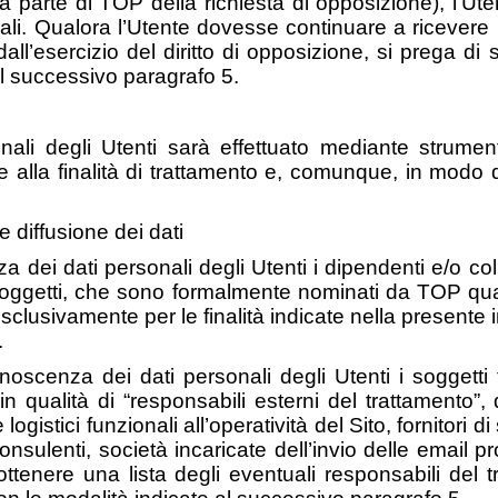
 parte di TOP della richiesta di opposizione), l’Ute
nali. Qualora l’Utente dovesse continuare a ricever
all’esercizio del diritto di opposizione, si prega di
 al successivo paragrafo 5.
onali degli Utenti sarà effettuato mediante strumen
e alla finalità di trattamento e, comunque, in modo 
 diffusione dei dati
dei dati personali degli Utenti i dipendenti e/o coll
i soggetti, che sono formalmente nominati da TOP quali
esclusivamente per le finalità indicate nella presente 
.
oscenza dei dati personali degli Utenti i soggetti ter
 qualità di “responsabili esterni del trattamento”, qu
 e logistici funzionali all’operatività del Sito, fornitori 
onsulenti, società incaricate dell’invio delle email 
i ottenere una lista degli eventuali responsabili de