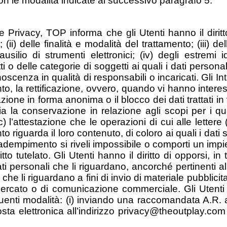
n le modalità indicate al successivo paragrafo 5.
e Privacy, TOP informa che gli Utenti hanno il diritto
; (ii) delle finalità e modalità del trattamento; (iii) d
usilio di strumenti elettronici; (iv) degli estremi id
ti o delle categorie di soggetti ai quali i dati pers
enza in qualità di responsabili o incaricati. Gli Inter
to, la rettificazione, ovvero, quando vi hanno interess
zione in forma anonima o il blocco dei dati trattati i
a la conservazione in relazione agli scopi per i qual
) l’attestazione che le operazioni di cui alle lettere
iguarda il loro contenuto, di coloro ai quali i dati s
le adempimento si riveli impossibile o comporti un im
tto tutelato. Gli Utenti hanno il diritto di opporsi, in 
dati personali che li riguardano, ancorché pertinenti al
che li riguardano a fini di invio di materiale pubblicitar
rcato o di comunicazione commerciale. Gli Utenti pot
nti modalità: (i) inviando una raccomandata A.R. al
ta elettronica all’indirizzo privacy@theoutplay.co