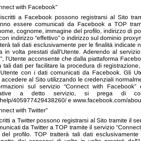
onnect with Facebook”
scritti a Facebook possono registrarsi al Sito tram
anno essere comunicati da Facebook a TOP tramit
ome, cognome, immagine del profilo, indirizzo di post
n indirizzo “effettivo” o indirizzo sul dominio proxy
terà tali dati esclusivamente per le finalità indicate 
ta in volta prestati dall’Utente. Aderendo al servi
i”, l’Utente acconsente che dalla piattaforma Facebo
à tali dati per facilitare la procedura di registrazio
’Utente con i dati comunicati da Facebook. Gli Uten
cedere al Sito utilizzando le credenziali normalme
formazioni sul servizio “Connect with Facebook” 
elative a detto servizio, si prega di con
/help/405977429438260/ e www.facebook.com/about/p
nnect with Twitter”
itti a Twitter possono registrarsi al Sito tramite il se
nicati da Twitter a TOP tramite il servizio “Connect 
 profilo. TOP tratterà tali dati esclusivamente pe