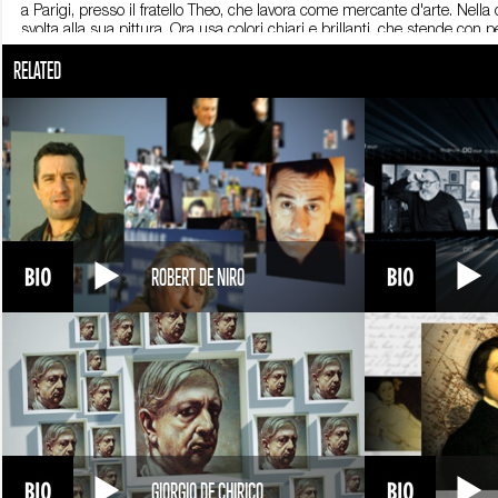
a Parigi, presso il fratello Theo, che lavora come mercante d'arte. Nell
svolta alla sua pittura. Ora usa colori chiari e brillanti, che stende con
città.
RELATED
Nel 1888 si reca ad Arles, in Provenza alla ricerca di quiete. Qui diping
gialla”, dove sogna di istituire una comunità di artisti. Ad Arles lo ra
presto emergono i contrasti. Dopo un violento litigio, Gauguin decide d
crisi nervose, è ricoverato a più riprese all’ospedale di Arles. In seguito,
Suo grande conforto è l’affetto del fratello Theo, con il quale intrattie
sia durante i ricoveri, sia ad Auvers-sur-Oise, dove si trasferisce nella
cura di lui. Nelle sue ultime opere, il colore diventa sempre più intens
Esemplare è Notte stellata dove il dato naturale è quasi trasfigurato. 
dall’ultima crisi nervosa. Muore il 29 luglio 1890, a 37 anni, dopo essers
ROBERT DE NIRO
GIORGIO DE CHIRICO