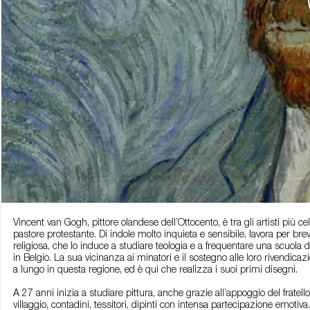
Vincent van Gogh, pittore olandese dell’Ottocento, è tra gli artisti più c
pastore protestante. Di indole molto inquieta e sensibile, lavora per b
religiosa, che lo induce a studiare teologia e a frequentare una scuola 
in Belgio. La sua vicinanza ai minatori e il sostegno alle loro rivendica
a lungo in questa regione, ed è qui che realizza i suoi primi disegni.
A 27 anni inizia a studiare pittura, anche grazie all’appoggio del fratel
villaggio, contadini, tessitori, dipinti con intensa partecipazione emoti