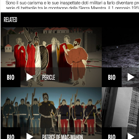
Sono il suo carisma e le sue inaspettate doti militari a farlo diventare
serie di battaglie tra le montagne della Sierra Maestra, il 1 gennaio 1959
il potere, instaurano un governo di ispirazione marxista.
RELATED
L’impresa nella sierra cubana sarà la base pratica del manuale di strateg
trasforma in un uomo politico. Negli anni all’Avana è responsabile dell'I
ambasciatore della rivoluzione cubana: carica per cui compie numerosi via
1 Aprile 1964. Lascia Cuba. L’anno successivo partecipa a una falli
Tornato all’Avana, ormai base di riferimento della lotta rivoluzionaria d
rivoluzione contadina.
L’8 ottobre 1967 è ferito e catturato da un reparto dell’esercito bolivia
PERICLE
La sua figura diventa un’icona, e un modello della contestazione giovan
PATRICE DE MAC-MAHON