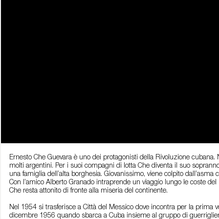
Ernesto Che Guevara è uno dei protagonisti della Rivoluzione cubana.
molti argentini. Per i suoi compagni di lotta Che diventa il suo sopra
una famiglia dell’alta borghesia. Giovanissimo, viene colpito dall’asma 
Con l’amico Alberto Granado intraprende un viaggio lungo le coste del Paci
Che resta attonito di fronte alla miseria del continente.
Nel 1954 si trasferisce a Città del Messico dove incontra per la prima vol
dicembre 1956 quando sbarca a Cuba insieme al gruppo di guerriglieri c