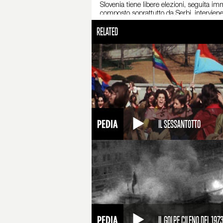
Slovenia tiene libere elezioni, seguita i
composto soprattutto da Serbi, interviene
Germania, la Slovenia dimostra una straor
RELATED
numerosi e il conflitto è più violento. È so
del ’92. L’Unione Europea riconosce la na
fuoco, i Croati cercano di recuperare alcu
tre etnie: Bosniaci, Serbi e Croati. Lo sc
Solo a seguito delle mediazione dell’ONU
confermate le vecchie frontiere degli stati
Bosnia Erzegovina e la Repubblica Serba. 
poco, anche i rimanenti stati jugoslavi, i
sanguinoso conflitto.
IL SESSANTOTTO
IL GOLPE CILENO DEL 197