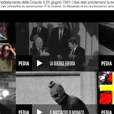
mmediatamente dalla Croazia. Il 25 giugno 1991 i due stati proclamano la lo
 per impedire la secessione. È la guerra. In Slovenia dura pochissimo; app
dinaria compattezza, e alla federazione jugoslava non resta che trattare. I
lo grazie alle pressioni internazionali che, l’esercito jugoslavo, vittorioso su
scita dello stato indipendente di Croazia il 15 gennaio del 1992. Ma la gue
ni territori rimasti in mano serba. Nello stesso anno scoppia la guerra anch
ontro è violentissimo. I Serbi cingono d’assedio per 43 mesi la capitale della
, si riesce a raggiungere un’intesa di pace con gli accordi di Dayton nell
 della Repubblica Jugoslava e viene prevista la creazione di due entità statal
Gli accordi di Dayton dissolvono di fatto la Jugoslavia, ma non riescono a in
l Kosovo in particolare, decideranno di rendersi indipendenti, provocando l’i
LA GUERRA FREDDA
3
IL MASSACRO DI MONACO