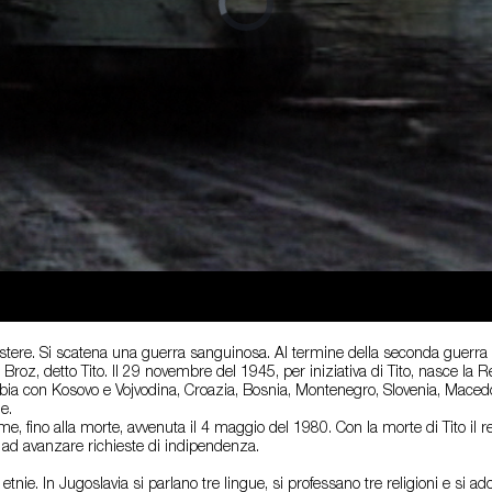
istere. Si scatena una guerra sanguinosa. Al termine della seconda guerra 
p Broz, detto Tito. Il 29 novembre del 1945, per iniziativa di Tito, nasce la
rbia con Kosovo e Vojvodina, Croazia, Bosnia, Montenegro, Slovenia, Macedon
e.
me, fino alla morte, avvenuta il 4 maggio del 1980. Con la morte di Tito il 
o ad avanzare richieste di indipendenza.
 etnie. In Jugoslavia si parlano tre lingue, si professano tre religioni e si a