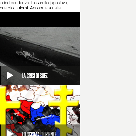
ro indipendenza. L’esercito jugoslavo,
ena dieci giorni. Appoggiata dalla
n Croazia invece, i serbi sono molto più
l campo, è costretto a ritirarsi nel gennaio
rra non si ferma. Malgrado il cessate il
e in Bosnia. Il piccolo Paese è abitato da
 Bosnia, Sarajevo.
’Ohio, il 21 novembre del 1995. Vengono
i all’interno della Bosnia: la federazione di
terrompere la scia delle violenze. Di lì a
ntervento militare della Serbia e un nuovo
LA CRISI DI SUEZ
LO SCISMA D'ORIENTE