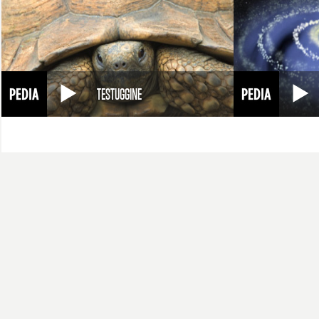
TESTUGGINE