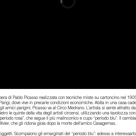
pera di Pablo Picasso realizzata con tecniche miste su cartoncino nel 19
 a Parigi, dove vive in precarie condizioni economiche. Abita in una casa c
i amici parigini, Picasso va al Circo Medrano. L’artista si sente attratto dalla
ietro le quinte della vita degli artisti circensi, utilizzando una tavolozza c
to “periodo rosa”, che segue il più malinconico e cupo “periodo blu”. Il camb
livier, che gli ridona gioia dopo la morte dell’amico Casagemas.
soggetti. Scompaiono gli emarginati del “periodo blu”: adesso a interessa