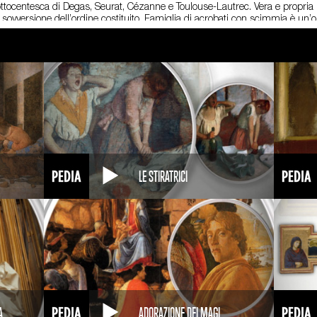
e ottocentesca di Degas, Seurat, Cézanne e Toulouse-Lautrec. Vera e propria 
sovversione dell’ordine costituito. Famiglia di acrobati con scimmia è un’
una famiglia di acrobati con un bambino e una scimmia, colti nell’intimità
 dei personaggi sono armoniose, grazie a una sapiente equilibrio tra spazi p
midale, che richiama lo schema compositivo delle Sacre Famiglie del Rin
novecentesca, alludono all’artista, con il quale hanno in comune il coraggio e
a terra. Il misto di tecniche con cui è realizzato il quadro, gouache, acquerel
aratteristica che colpisce se la si confronta con i colori puri e violenti che
pera di impostazione così classica, nulla fa presentire che pochi anni dopo 
ia, al Konstmuseum di Göteborg.
LE STIRATRICI
A
ADORAZIONE DEI MAGI