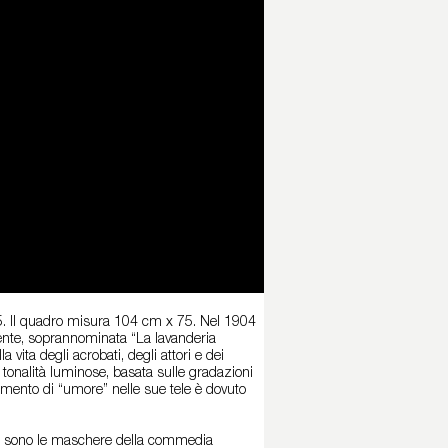
05. Il quadro misura 104 cm x 75. Nel 1904
adente, soprannominata “La lavanderia
 vita degli acrobati, degli attori e dei
on tonalità luminose, basata sulle gradazioni
iamento di “umore” nelle sue tele è dovuto
rlo sono le maschere della commedia