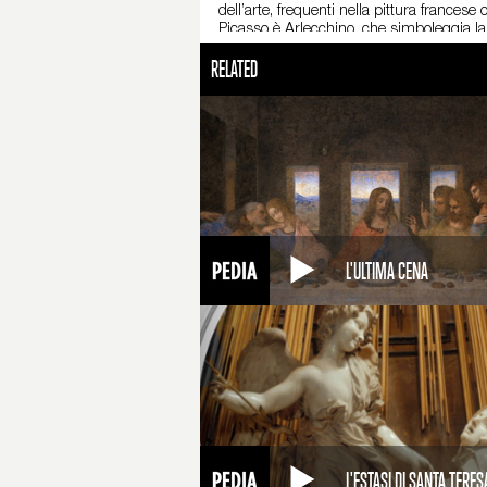
dell’arte, frequenti nella pittura frances
Picasso è Arlecchino, che simboleggia la 
Il soggetto deriva dal mondo del circo: 
RELATED
è equilibrata e classicheggiante. Le pose
sono disposte secondo un andamento pira
I saltimbanchi, come in tutta l’arte otto-
quello libero dell’aria e quello greve dell
un’atmosfera raccolta e dai toni sfumati. C
proprio negli stessi anni. Guardando un’o
cubista. Il dipinto è conservato in Svez
L'ULTIMA CENA
L'ESTASI DI SANTA TERES