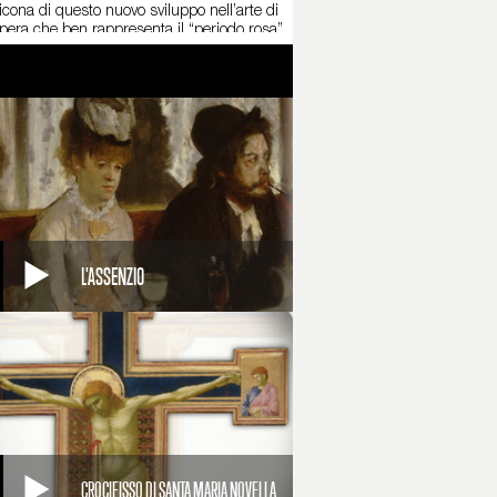
icona di questo nuovo sviluppo nell’arte di
opera che ben rappresenta il “periodo rosa”.
 di un camerino. La composizione del quadro
ieni e vuoti, tra massa e colore. Le figure
ascimento italiano.
 la capacità di stare in bilico fra due mondi:
lo, pastello e inchiostro, creano
 Matisse e i fauves usano nelle loro opere
lo stesso Picasso darà vita alla rivoluzione
L'ASSENZIO
CROCIFISSO DI SANTA MARIA NOVELLA