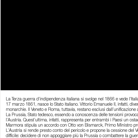
La Terza guerra d’indipendenza italiana si svolge nel 1866 e vede l’Italia 
17 marzo 1861, nasce lo Stato italiano. Vittorio Emanuele II, infatti, dive
monarchie. Il Veneto e Roma, tuttavia, restano esclusi dall’unificazione a
La Prussia, Stato tedesco, essendo a conoscenza delle tensioni provocat
l’Austria. Quest’ultima, infatti, rappresenta per entrambi i Paesi un ost
Marmora stipula un accordo con Otto von Bismarck, Primo Ministro prus
L’Austria si rende presto conto del pericolo e propone la cessione del 
difficile: decidere di non appoggiare più la Prussia o combattere la guerr