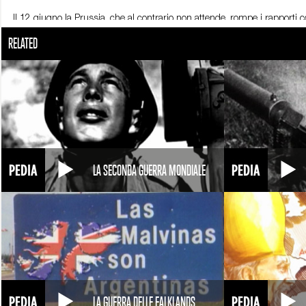
Il 12 giugno la Prussia, che al contrario non attende, rompe i rapporti con
ostilità a partire dal 23 giugno. L’esercito italiano viene diviso in due 
RELATED
generale Enrico Cialdini. I generali escogitano un piano d’attacco basato
difficoltà di comunicazione e coordinamento tra i due schieramenti ind
presso Custoza, in provincia di Verona. Il 20 luglio l’Italia riceve un altr
Carlo Persano viene attaccato e successivamente sconfitto dalla flotta a
Garibaldi, a cui erano state affidate le azioni miliari in Trentino, stanno
a Garibaldi di ritirarsi dal Trentino. A malincuore Garibaldi risponderà 
gli accordi prevedono la consegna del Veneto, ma non del Trentino, all’Ital
ulteriore passo sulla via della completa unità nazionale.
LA SECONDA GUERRA MONDIALE
LA GUERRA DELLE FALKLANDS