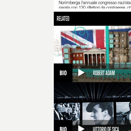
Norimberga l'annuale congresso nazista, e 
parata con 130 riflettori da contraerea, ch
RELATED
Le ambizioni del regime nazista trovano ri
per i Giochi Olimpici che si tengono a Be
dell'intera Berlino, Speer disegna una c
Speer pensa di costruire una cupola di 25
Ma nel '39 scoppia la Seconda guerra mond
Ministro degli armamenti e delle munizioni.
processano i gerarchi nazisti. Tra loro, c
sterminio. Speer si dichiara colpevole, m
Condannato a 20 anni di prigione, sconta la
ROBERT ADAM
Muore a Londra il 1 settembre 1981, a 7
VITTORIO DE SICA