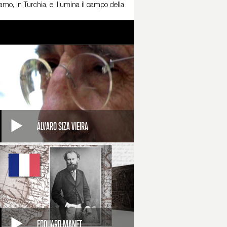
amo, in Turchia, e illumina il campo della
llaboratori di Hitler. Suo è anche lo Stadio
 Führer gli commissiona la riprogettazione
 accogliere le parate. A un capo del viale,
alla sua collaborazione, e nel '42 lo nomina
ndomani del conflitto, le potenze vincitrici
industria bellica i prigionieri dei campi di
crive alcuni libri autobiografici.
ÁLVARO SIZA VIEIRA
EDOUARD MANET