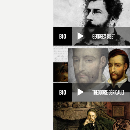
GEORGES BIZET
THÉODORE GÉRICAULT