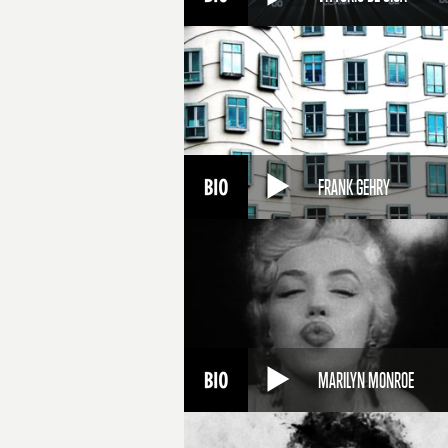
FRANK GEHRY
MARILYN MONROE