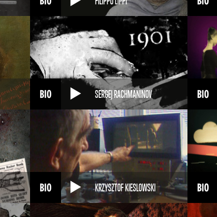
FILIPPO LIPPI
SERGEJ RACHMANINOV
KRZYSZTOF KIESLOWSKI