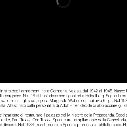
 ministro degli armamenti nella Germania Nazista dal 1942 al 1945. Nasce
 borghese. Nel '18 si trasferisce con i genitori a Heidelberg. Segue le or
now. Terminati gli studi, sposa Margarete Weber, con cui avrà 6 figli. Nel
a. Affascinato dalla personalità di Adolf Hitler, decide di abbracciare gli idea
e incaricato di restaurare il palazzo del Ministero della Propaganda. Soddis
 partito, Paul Troost. Con Troost, Speer cura l'ampliamento della Cancelleria
i discorsi. Nel 1934 Troost muore, e Speer è promosso architetto-capo. Ha 