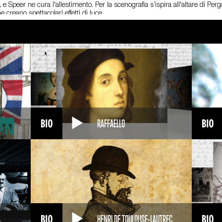
Speer ne cura l'allestimento. Per la scenografia s’ispira all'altare di Perg
e creano spettacolari effetti di luce.
scontro nello stile maestoso di Speer, che diviene così uno dei più fedeli co
rlino nel '36. E nel '37 progetta la nuova sede della Cancelleria. Quando il
ittà monumentale: progetta un immenso viale, lungo 5 km e largo 120 m, per
0 m di diametro; all'altro capo, un arco alto 120 m.
iale, e il progetto di Speer resta sulla carta. Tuttavia Hitler non rinuncia 
 Nel ’43 gli viene anche affidato il controllo della produzione bellica. All'i
'è anche Albert Speer. È accusato di avere utilizzato come manodopera per l'
a non ammette una partecipazione attiva allo sterminio degli ebrei.
 pena nel carcere di Spandau. Rilasciato nel '66, si ritira a vita privata, e s
RAFFAELLO
6 anni.
HENRI DE TOULOUSE-LAUTREC