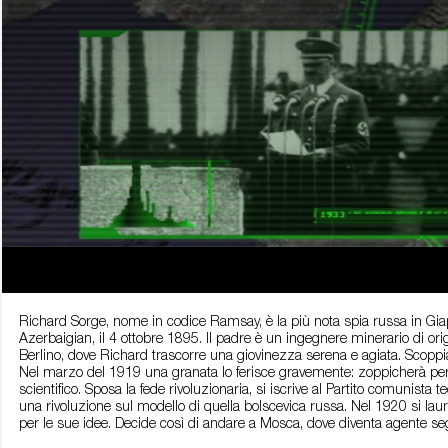
Richard Sorge, nome in codice Ramsay, è la più nota spia russa in Gi
Azerbaigian, il 4 ottobre 1895. Il padre è un ingegnere minerario di ori
Berlino, dove Richard trascorre una giovinezza serena e agiata. Scoppia 
Nel marzo del 1919 una granata lo ferisce gravemente: zoppicherà per t
scientifico. Sposa la fede rivoluzionaria, si iscrive al Partito comunis
una rivoluzione sul modello di quella bolscevica russa. Nel 1920 si laur
per le sue idee. Decide così di andare a Mosca, dove diventa agente se