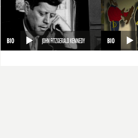
JOHN FITZGERALD KENNEDY