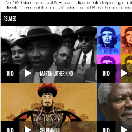
Nel 1929 viene trasferito al IV Bureau, il dipartimento di spionaggio mili
diventa il responsabile dell’attività spionistica nel Paese. In quegli an
quotidiano Frankfurter Zeitung. Nel 1933 Hitler sale al potere. Sorge ric
RELATED
organizzare una rete spionistica in Giappone, principale alleato dei t
Sorge è straordinariamente colto e raffinato: possiede una biblioteca di o
doti comunicative: presto diventa uno dei protagonisti della vita mond
pochissimi mezzi: Sorge ha solo una trasmittente e un budget di appena
con oltre un mese di anticipo, trasmette a Mosca la data esatta dell'Ope
informazione, non prenderà provvedimenti, e i soldati russi verranno ini
spesso, e ad essere meno accorto. Scoperto dai giapponesi sarà arresta
avessi lavorato per gli Alleati anziché per i russi, la storia circondere
Sorge muore a 49 anni: viene impiccato il 7 novembre 1944, alle ore 10
MARTIN LUTHER KING
SHI HUANGDI